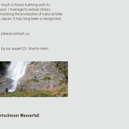
 much is forest bathing with its
soul. I manage to reduce stress,
lating the production of natural killer
n Japan, it has long been a recognized
t please contact us.
n by our expert Dr. Martin Kiem.
rtschinser Wasserfall