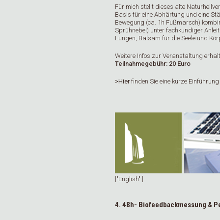
Für mich stellt dieses alte Naturheilv
Basis für eine Abhärtung und eine S
Bewegung (ca. 1h Fußmarsch) kombinier
Sprühnebel) unter fachkundiger Anleit
Lungen, Balsam für die Seele und Kör
Weitere Infos zur Veranstaltung erhalt
Teilnahmegebühr: 20 Euro
>Hier
finden Sie eine kurze Einführung
["English":]
4. 48h- Biofeedbackmessung & P