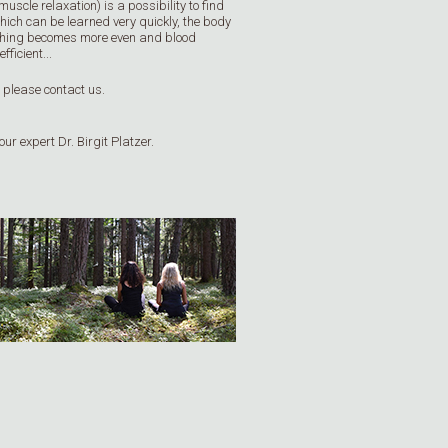
uscle relaxation) is a possibility to find
hich can be learned very quickly, the body
thing becomes more even and blood
ficient...
t please contact us.
our expert Dr. Birgit Platzer.