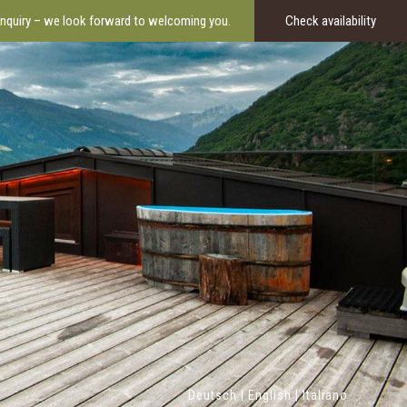
enquiry – we look forward to welcoming you.
Check availability
Deutsch
|
English
|
Italiano