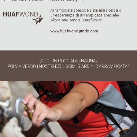
Arrampicate spesso e siete alla ricerca di
un'esperienza di arrampicata speciale?
Allora andiamo all'Huafwond!
www.huafwond.jimdo.com
„VUOI UN PO' DI ADRENALINA?
POI VIA VERSO I NOSTRI BELLISSIMI GIARDINI D'ARRAMPICATA.“