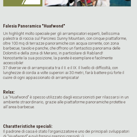
Falesia Panoramica "Huafwond"
Un highlight molto speciale per gli arrampicatori esperti, bellissima
palestra di roccia sul Parcines Sunny Mountain, con cinque piattaforme,
oltre 100 mq di terrazze panoramiche con acqua corrente, con zona
barbecue, tavolo e panche, che offrono un fantastico panorama delle
Dolomiti e della zona di Merano, in particolare di Rabland!
Nonostante la sua posizione, la parete è esemplare e facilmente
accessibile!
37 diverse vie di arrampicata tra il II. e il IX. Il livello di difficoltà, con
lunghezze di corda a volte superiori ai 30 metri, farà battere più forte il
cuore di ogni appassionato di arrampicata!
Relax:
La "Huafwond" è spesso utilizzato dagli escursionisti per rilassarsi in un
ambiente straordinario, grazie alle piattaforme panoramiche protette e
all'area barbecue.
Charatteristiche speciali:
Il padrone di casa è stato l'organizzatore e uno dei principali sviluppatori
di "Huafwond" e può fornirvi preziosi consigli ;-)