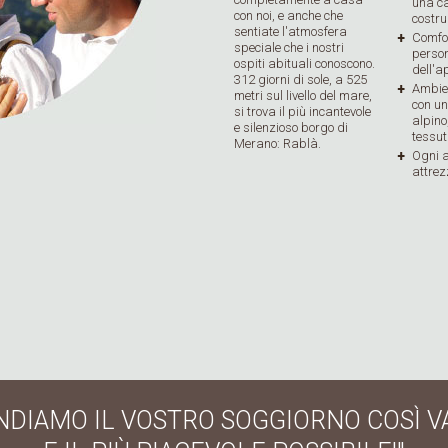
una ca
con noi, e anche che
costru
sentiate l'atmosfera
Comfor
speciale che i nostri
perso
ospiti abituali conoscono.
dell'
312 giorni di sole, a 525
Ambie
metri sul livello del mare,
con un
si trova il più incantevole
alpino
e silenzioso borgo di
tessuti
Merano: Rablà.
Ogni 
attrez
NDIAMO IL VOSTRO SOGGIORNO COSÌ V