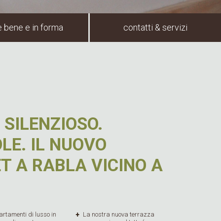
e bene e in forma
contatti & servizi
 SILENZIOSO.
LE. IL NUOVO
 A RABLA VICINO A
rtamenti di lusso in
La nostra nuova terrazza