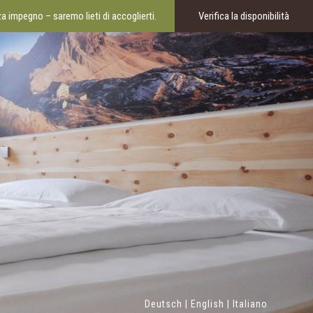
a impegno – saremo lieti di accoglierti.
Verifica la disponibilità
Deutsch
|
English
|
Italiano