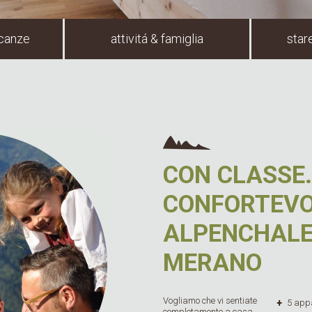
canze
attivitá & famiglia
star
CON CLASSE.
CONFORTEVO
ALPENCHALET
MERANO
Vogliamo che vi sentiate
5 appa
completamente a casa