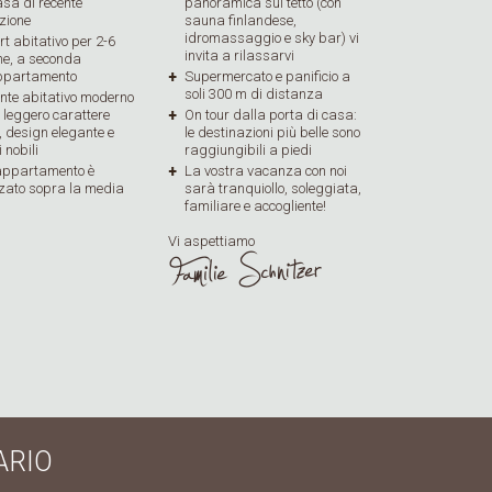
sa di recente
panoramica sul tetto (con
zione
sauna finlandese,
idromassaggio e sky bar) vi
t abitativo per 2-6
invita a rilassarvi
ne, a seconda
appartamento
Supermercato e panificio a
soli 300 m di distanza
nte abitativo moderno
 leggero carattere
On tour dalla porta di casa:
, design elegante e
le destinazioni più belle sono
 nobili
raggiungibili a piedi
appartamento è
La vostra vacanza con noi
zato sopra la media
sarà tranquiollo, soleggiata,
familiare e accogliente!
Vi aspettiamo
ARIO